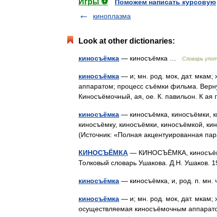
Игры ⚽
Поможем написать курсовую
киноплазма
Look at other dictionaries:
киносъёмка
— киносъёмка …
Словарь упот
киносъёмка
— и; мн. род. мок, дат. мкам
аппаратом; процесс съёмки фильма. Верну
Киносъёмочный, ая, ое. К. павильон. К ая
киносъёмка
— киносъёмка, киносъёмки, к
киносъёмку, киносъёмки, киносъёмкой, ки
(Источник: «Полная акцентуированная па
КИНОСЪЁМКА
— КИНОСЪЁМКА, киносъёмки
Толковый словарь Ушакова. Д.Н. Ушаков.
киносъёмка
— киносъёмка, и, род. п. мн
киносъёмка
— и; мн. род. мок, дат. мкам;
осуществляемая киносъёмочным аппаратом