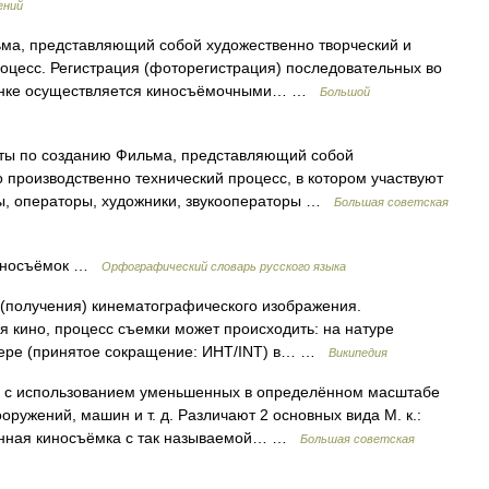
ений
ма, представляющий собой художественно творческий и
оцесс. Регистрация (фоторегистрация) последовательных во
лёнке осуществляется киносъёмочными… …
Большой
по созданию Фильма, представляющий собой
 производственно технический процесс, в котором участвуют
ры, операторы, художники, звукооператоры …
Большая советская
 киносъёмок …
Орфографический словарь русского языка
(получения) кинематографического изображения.
я кино, процесс съемки может происходить: на натуре
ьере (принятое сокращение: ИНТ/INT) в… …
Википедия
спользованием уменьшенных в определённом масштабе
оружений, машин и т. д. Различают 2 основных вида М. к.:
анная киносъёмка с так называемой… …
Большая советская