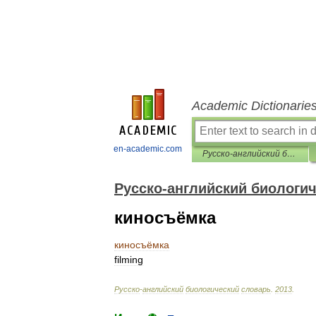
Academic Dictionarie
en-academic.com
Русско-английский биологический словарь
Русско-английский биологи
киносъёмка
киносъёмка
filming
Русско
-
английский
биологический
словарь
.
2013
.