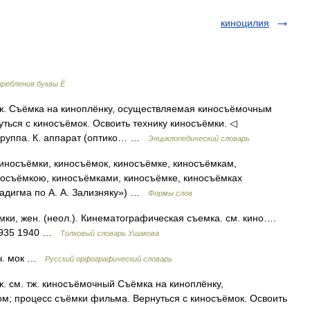
киноцилия
ребления буквы Ё
; ж. Съёмка на киноплёнку, осуществляемая киносъёмочным
ться с киносъёмок. Освоить технику киносъёмки. ◁
 группа. К. аппарат (оптико… …
Энциклопедический словарь
иносъёмки, киносъёмок, киносъёмке, киносъёмкам,
носъёмкою, киносъёмками, киносъёмке, киносъёмках
радигма по А. А. Зализняку») …
Формы слов
, жен. (неол.). Кинематографическая съемка. см. кино….
 1935 1940 …
Толковый словарь Ушакова
. ч. мок …
Русский орфографический словарь
 ж. см. тж. киносъёмочный Съёмка на киноплёнку,
; процесс съёмки фильма. Вернуться с киносъёмок. Освоить