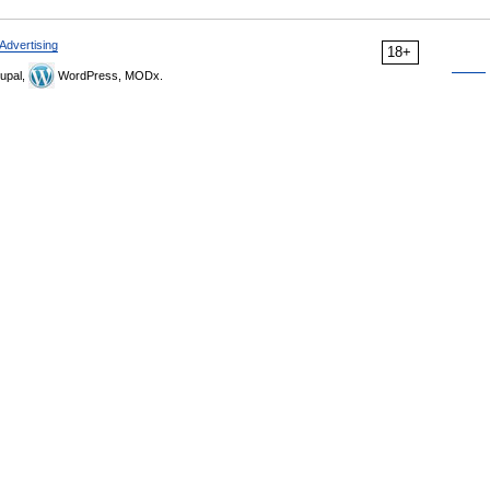
Advertising
18+
upal,
WordPress, MODx.