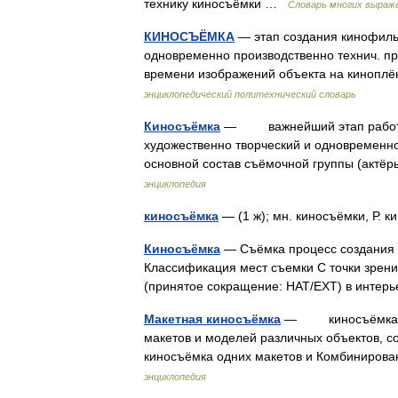
технику киносъёмки …
Словарь многих выраж
КИНОСЪЁМКА
— этап создания кинофиль
одновременно производственно технич. пр
времени изображений объекта на киноп
энциклопедический политехнический словарь
Киносъёмка
— важнейший этап работы 
художественно творческий и одновременно
основной состав съёмочной группы (актё
энциклопедия
киносъёмка
— (1 ж); мн. киносъёмки, Р.
Киносъёмка
— Съёмка процесс создания 
Классификация мест съемки С точки зрени
(принятое сокращение: НАТ/EXT) в интер
Макетная киносъёмка
— киносъёмка с и
макетов и моделей различных объектов, со
киносъёмка одних макетов и Комбиниров
энциклопедия