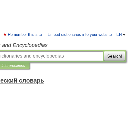
Remember this site
Embed dictionaries into your website
EN
s and Encyclopedias
Search!
Interpretations
ческий словарь